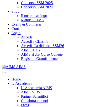
Concorso SSM 2025
Concorso SSM 2024
Shop
Il nostro catalogo
Manuali AIMS
Eventi & Congressi
Contatti
Login
Accedi
Accedi a Classlife
Accedi alla didattica SSM26
AIMS HUB
AIMS HUB Corso College
Registrati Gratuitamente
AIMS
Home
L' Accademia
L' Accademia AIMS
AIMS NEWS
Partner Scientifici
Collabora con noi
Press