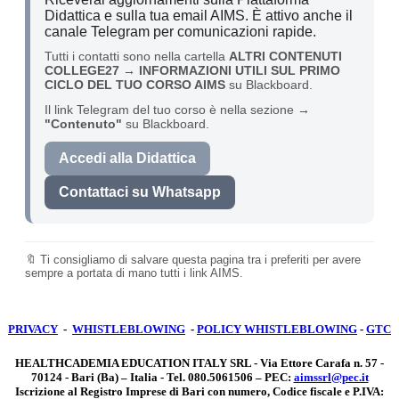
Didattica e sulla tua email AIMS. È attivo anche il
canale Telegram per comunicazioni rapide.
Tutti i contatti sono nella cartella
ALTRI CONTENUTI
COLLEGE27 → INFORMAZIONI UTILI SUL PRIMO
CICLO DEL TUO CORSO AIMS
su Blackboard.
Il link Telegram del tuo corso è nella sezione
→
"Contenuto"
su Blackboard.
Accedi alla Didattica
Contattaci su Whatsapp
🔖 Ti consigliamo di salvare questa pagina tra i preferiti per avere
sempre a portata di mano tutti i link AIMS.
PRIVACY
-
WHISTLEBLOWING
-
POLICY WHISTLEBLOWING
-
GTC
HEALTHCADEMIA EDUCATION ITALY SRL - Via Ettore Carafa n. 57 -
70124 - Bari (Ba) – Italia - Tel. 080.5061506 – PEC:
aimssrl@pec.it
Iscrizione al Registro Imprese di Bari con numero, Codice fiscale e P.IVA: